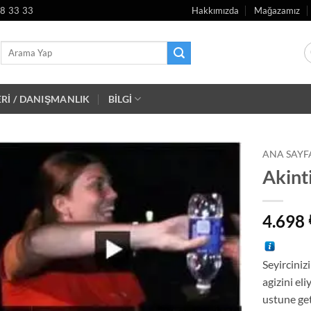
8 33 33
Hakkımızda
Mağazamız
Ara:
RI / DANIŞMANLIK
BİLGİ
ANA SAYF
Akint
İstek
Listeme
Ekle
4.698
Seyircinizi
agizini eli
ustune get