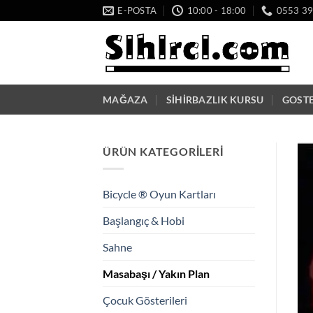
İçeriğe
E-POSTA
10:00 - 18:00
0553 39
atla
MAĞAZA
SIHIRBAZLIK KURSU
GOSTE
ÜRÜN KATEGORILERI
Bicycle ® Oyun Kartları
Başlangıç & Hobi
Sahne
Masabaşı / Yakın Plan
Çocuk Gösterileri