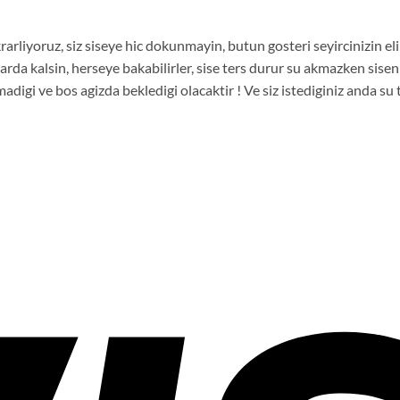
rarliyoruz, siz siseye hic dokunmayin, butun gosteri seyircinizin eli
arda kalsin, herseye bakabilirler, sise ters durur su akmazken sisen
adigi ve bos agizda bekledigi olacaktir ! Ve siz istediginiz anda s