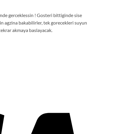
nde gerceklessin ! Gosteri bittiginde sise
in agzina bakabilirler, tek gorecekleri suyun
u tekrar akmaya baslayacak.
Visa