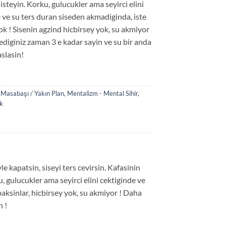
isteyin. Korku, gulucukler ama seyirci elini
 ve su ters duran siseden akmadiginda, iste
k ! Sisenin agzind hicbirsey yok, su akmiyor
tediginiz zaman 3 e kadar sayin ve su bir anda
slasin!
:
Masabaşı / Yakın Plan
,
Mentalizm - Mental Sihir
,
k
yle kapatsin, siseyi ters cevirsin. Kafasinin
, gulucukler ama seyirci elini cektiginde ve
aksinlar, hicbirsey yok, su akmiyor ! Daha
n !