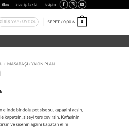
Blog
Sipariş Takibi
İletişim
GIRIŞ YAP / ÜYE OL
SEPET /
0,00
₺
0
A
/
MASABAŞI / YAKIN PLAN
i
₺
n elinde bir dolu pet sise su, kapagini acsin,
yle kapatsin, siseyi ters cevirsin. Kafasinin
irsin ve sisenin agzini kapatan elini