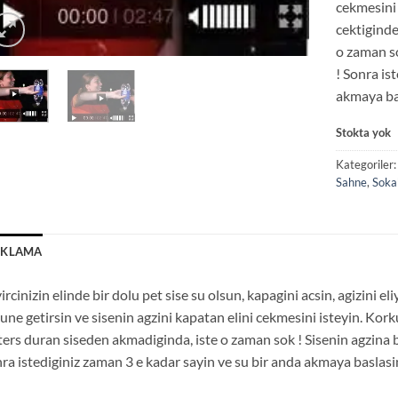
cekmesini 
cektiginde
o zaman so
! Sonra is
akmaya ba
Stokta yok
Kategoriler
Sahne
,
Soka
IKLAMA
ircinizin elinde bir dolu pet sise su olsun, kapagini acsin, agizini eli
une getirsin ve sisenin agzini kapatan elini cekmesini isteyin. Korku
ters duran siseden akmadiginda, iste o zaman sok ! Sisenin agzina b
ra istediginiz zaman 3 e kadar sayin ve su bir anda akmaya baslasi