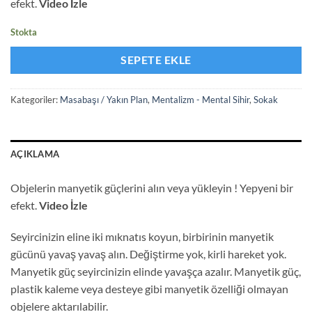
efekt.
Video İzle
Stokta
SEPETE EKLE
Kategoriler:
Masabaşı / Yakın Plan
,
Mentalizm - Mental Sihir
,
Sokak
AÇIKLAMA
Objelerin manyetik güçlerini alın veya yükleyin ! Yepyeni bir
efekt.
Video İzle
Seyircinizin eline iki mıknatıs koyun, birbirinin manyetik
gücünü yavaş yavaş alın. Değiştirme yok, kirli hareket yok.
Manyetik güç seyircinizin elinde yavaşça azalır. Manyetik güç,
plastik kaleme veya desteye gibi manyetik özelliği olmayan
objelere aktarılabilir.