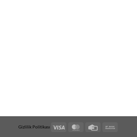
Visa
MasterCard
Credit
Bank
Gizlilik Politikası
Card
Transfer